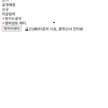
인기
공개예정
신규
마감임박
럭키드로우
영퍼센트 레터
창작자센터
🔮신(神)타로의 시초, 콩쥐신녀 인터뷰