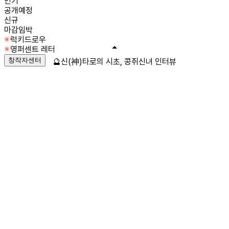
인기
공개예정
신규
마감임박
럭키드로우
영퍼센트 레터
창작자센터
🔮신(神)타로의 시초, 콩쥐신녀 인터뷰