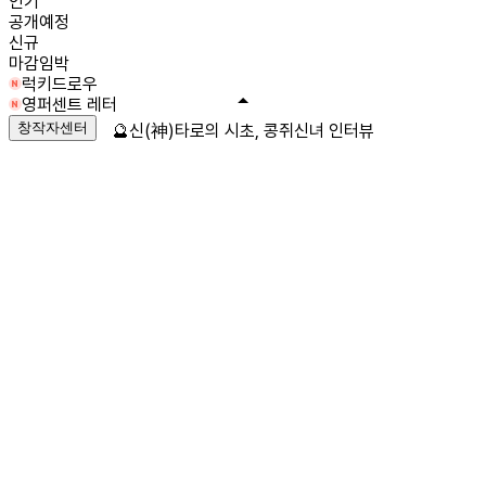
인기
공개예정
신규
마감임박
럭키드로우
영퍼센트 레터
창작자센터
🔮신(神)타로의 시초, 콩쥐신녀 인터뷰