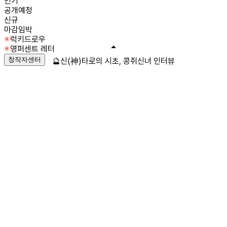
인기
공개예정
신규
마감임박
럭키드로우
영퍼센트 레터
창작자센터
🔮신(神)타로의 시초, 콩쥐신녀 인터뷰