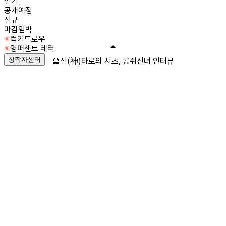
인기
공개예정
신규
마감임박
럭키드로우
영퍼센트 레터
창작자센터
🔮신(神)타로의 시초, 콩쥐신녀 인터뷰