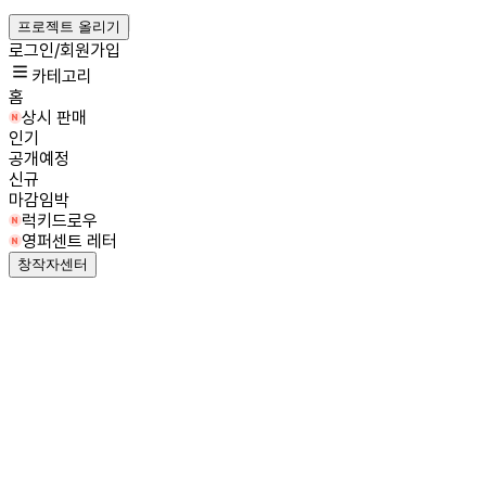
프로젝트 올리기
로그인/회원가입
카테고리
홈
상시 판매
인기
공개예정
신규
마감임박
럭키드로우
영퍼센트 레터
창작자센터