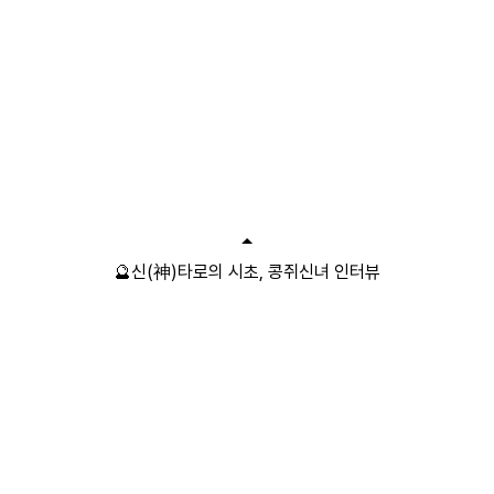
🔮신(神)타로의 시초, 콩쥐신녀 인터뷰