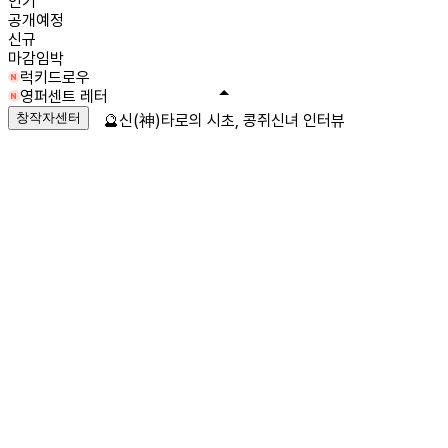
인기
공개예정
신규
마감임박
럭키드로우
영퍼센트 레터
창작자센터
🔮신(神)타로의 시초, 콩쥐신녀 인터뷰