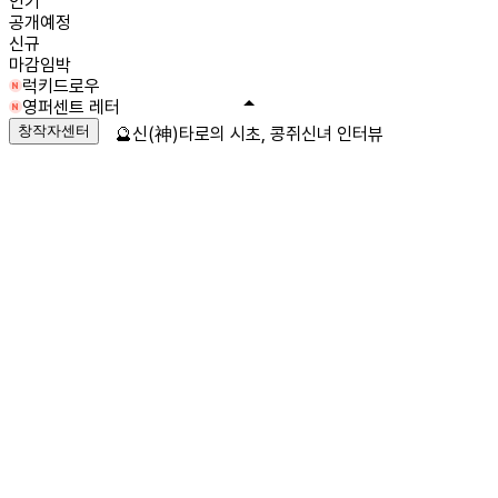
인기
공개예정
신규
마감임박
럭키드로우
영퍼센트 레터
창작자센터
🔮신(神)타로의 시초, 콩쥐신녀 인터뷰