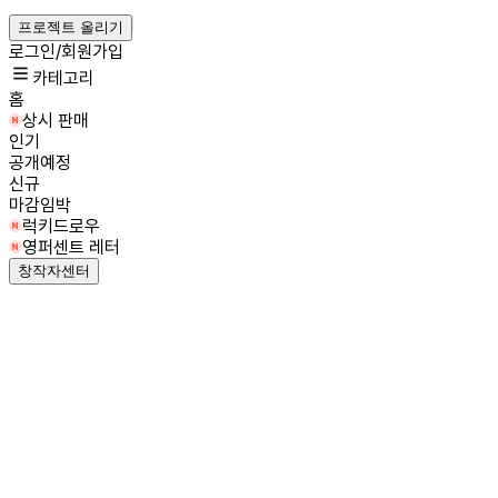
프로젝트 올리기
로그인/회원가입
카테고리
홈
상시 판매
인기
공개예정
신규
마감임박
럭키드로우
영퍼센트 레터
창작자센터