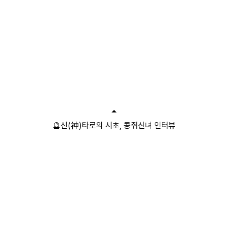
🔮신(神)타로의 시초, 콩쥐신녀 인터뷰