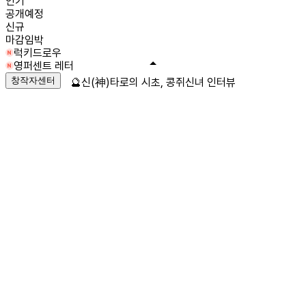
인기
공개예정
신규
마감임박
럭키드로우
영퍼센트 레터
창작자센터
🔮신(神)타로의 시초, 콩쥐신녀 인터뷰