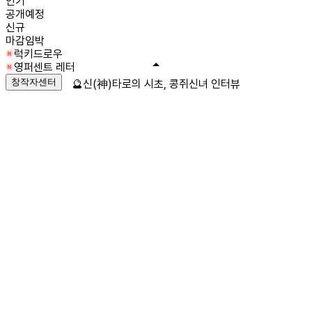
인기
공개예정
신규
마감임박
럭키드로우
영퍼센트 레터
창작자센터
🔮신(神)타로의 시초, 콩쥐신녀 인터뷰