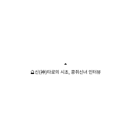
🔮신(神)타로의 시초, 콩쥐신녀 인터뷰