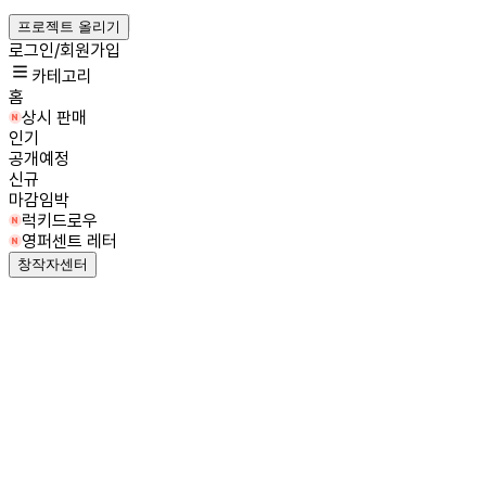
프로젝트 올리기
로그인/회원가입
카테고리
홈
상시 판매
인기
공개예정
신규
마감임박
럭키드로우
영퍼센트 레터
창작자센터