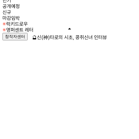
인기
공개예정
신규
마감임박
럭키드로우
영퍼센트 레터
창작자센터
🔮신(神)타로의 시초, 콩쥐신녀 인터뷰