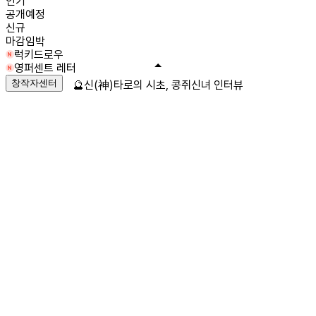
인기
공개예정
신규
마감임박
럭키드로우
영퍼센트 레터
창작자센터
🔮신(神)타로의 시초, 콩쥐신녀 인터뷰