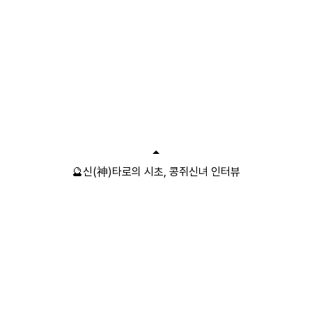
🔮신(神)타로의 시초, 콩쥐신녀 인터뷰