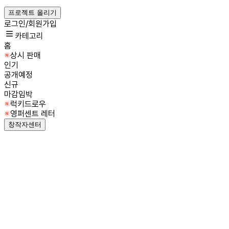
프로젝트 올리기
로그인/회원가입
카테고리
홈
상시 판매
인기
공개예정
신규
마감임박
럭키드로우
영퍼센트 레터
창작자센터