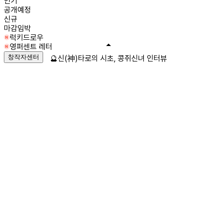
인기
공개예정
신규
마감임박
럭키드로우
영퍼센트 레터
창작자센터
🔮신(神)타로의 시초, 콩쥐신녀 인터뷰