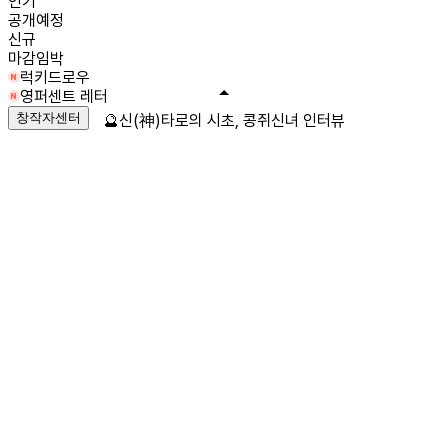
인기
공개예정
신규
마감임박
럭키드로우
영퍼센트 레터
창작자센터
🔮신(神)타로의 시초, 콩쥐신녀 인터뷰