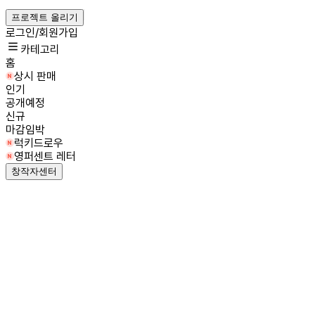
프로젝트 올리기
로그인/회원가입
카테고리
홈
상시 판매
인기
공개예정
신규
마감임박
럭키드로우
영퍼센트 레터
창작자센터