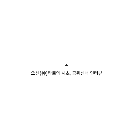
🔮신(神)타로의 시초, 콩쥐신녀 인터뷰