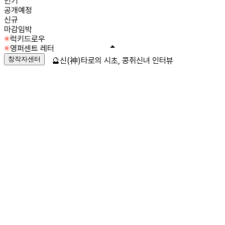
인기
공개예정
신규
마감임박
럭키드로우
영퍼센트 레터
창작자센터
🔮신(神)타로의 시초, 콩쥐신녀 인터뷰