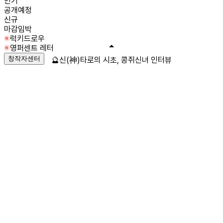
인기
공개예정
신규
마감임박
럭키드로우
영퍼센트 레터
창작자센터
🔮신(神)타로의 시초, 콩쥐신녀 인터뷰