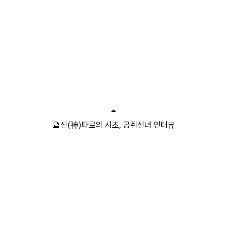
🔮신(神)타로의 시초, 콩쥐신녀 인터뷰