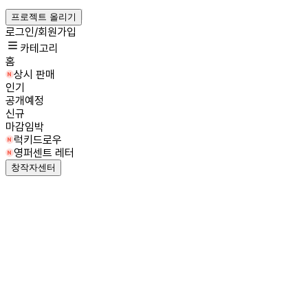
프로젝트 올리기
로그인/회원가입
카테고리
홈
상시 판매
인기
공개예정
신규
마감임박
럭키드로우
영퍼센트 레터
창작자센터