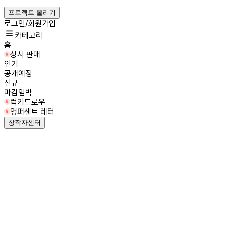
프로젝트 올리기
로그인/회원가입
카테고리
홈
상시 판매
인기
공개예정
신규
마감임박
럭키드로우
영퍼센트 레터
창작자센터