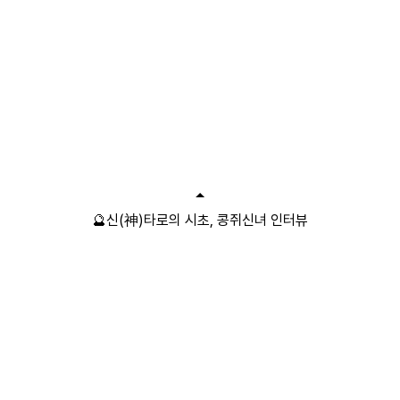
🔮신(神)타로의 시초, 콩쥐신녀 인터뷰