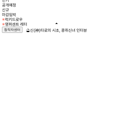
인기
공개예정
신규
마감임박
럭키드로우
영퍼센트 레터
창작자센터
🔮신(神)타로의 시초, 콩쥐신녀 인터뷰