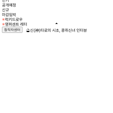
인기
공개예정
신규
마감임박
럭키드로우
영퍼센트 레터
창작자센터
🔮신(神)타로의 시초, 콩쥐신녀 인터뷰