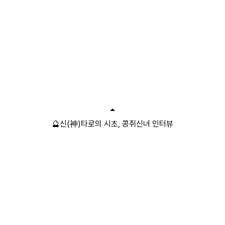
🔮신(神)타로의 시초, 콩쥐신녀 인터뷰