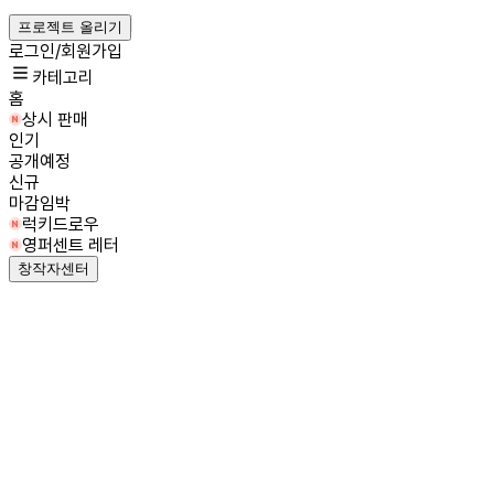
프로젝트 올리기
로그인/회원가입
카테고리
홈
상시 판매
인기
공개예정
신규
마감임박
럭키드로우
영퍼센트 레터
창작자센터