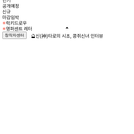
인기
공개예정
신규
마감임박
럭키드로우
영퍼센트 레터
창작자센터
🔮신(神)타로의 시초, 콩쥐신녀 인터뷰