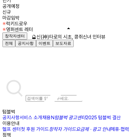
인기
공개예정
신규
마감임박
럭키드로우
영퍼센트 레터
창작자센터
🔮신(神)타로의 시초, 콩쥐신녀 인터뷰
전체
공지사항
이벤트
보도자료
텀블벅
공지사항
서비스 소개
채용
N
텀블벅 광고센터
2025 텀블벅 결산
이용안내
헬프 센터
첫 후원 가이드
창작자 가이드
요금제 · 광고 안내
제휴·협력
정책