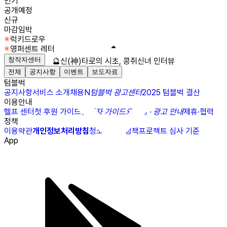
인기
공개예정
신규
마감임박
럭키드로우
영퍼센트 레터
창작자센터
🔮신(神)타로의 시초, 콩쥐신녀 인터뷰
전체
공지사항
이벤트
보도자료
텀블벅
공지사항
서비스 소개
채용
N
텀블벅 광고센터
2025 텀블벅 결산
이용안내
헬프 센터
첫 후원 가이드
창작자 가이드
요금제 · 광고 안내
제휴·협력
정책
이용약관
개인정보처리방침
청소년보호정책
프로젝트 심사 기준
App