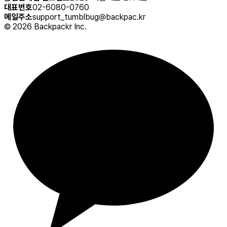
대표번호
02-6080-0760
메일주소
support_tumblbug@backpac.kr
©
2026
Backpackr Inc.