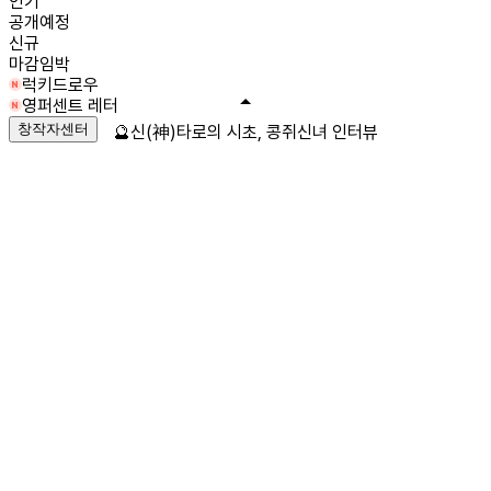
인기
공개예정
신규
마감임박
럭키드로우
영퍼센트 레터
창작자센터
🔮신(神)타로의 시초, 콩쥐신녀 인터뷰