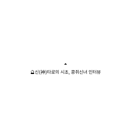
🔮신(神)타로의 시초, 콩쥐신녀 인터뷰