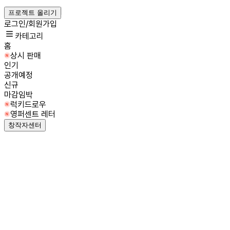
프로젝트 올리기
로그인/회원가입
카테고리
홈
상시 판매
인기
공개예정
신규
마감임박
럭키드로우
영퍼센트 레터
창작자센터