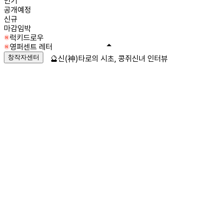
인기
공개예정
신규
마감임박
럭키드로우
영퍼센트 레터
창작자센터
🔮신(神)타로의 시초, 콩쥐신녀 인터뷰