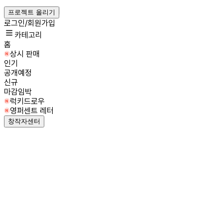
프로젝트 올리기
로그인/회원가입
카테고리
홈
상시 판매
인기
공개예정
신규
마감임박
럭키드로우
영퍼센트 레터
창작자센터