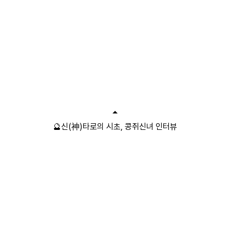
🔮신(神)타로의 시초, 콩쥐신녀 인터뷰