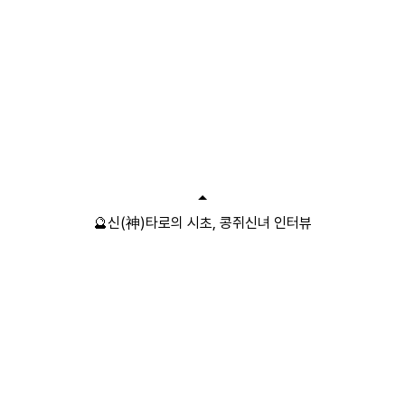
🔮신(神)타로의 시초, 콩쥐신녀 인터뷰