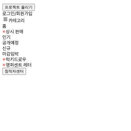
프로젝트 올리기
로그인/회원가입
카테고리
홈
상시 판매
인기
공개예정
신규
마감임박
럭키드로우
영퍼센트 레터
창작자센터