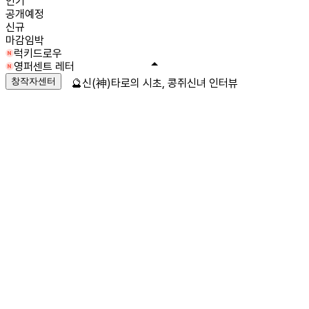
인기
공개예정
신규
마감임박
럭키드로우
영퍼센트 레터
창작자센터
🔮신(神)타로의 시초, 콩쥐신녀 인터뷰