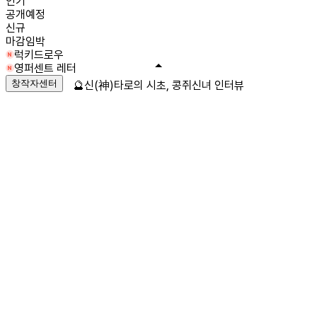
인기
공개예정
신규
마감임박
럭키드로우
영퍼센트 레터
창작자센터
🔮신(神)타로의 시초, 콩쥐신녀 인터뷰