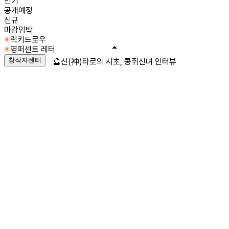
인기
공개예정
신규
마감임박
럭키드로우
영퍼센트 레터
창작자센터
🔮신(神)타로의 시초, 콩쥐신녀 인터뷰