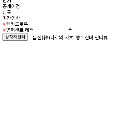
인기
공개예정
신규
마감임박
럭키드로우
영퍼센트 레터
창작자센터
🔮신(神)타로의 시초, 콩쥐신녀 인터뷰