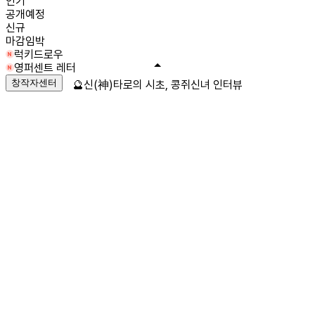
인기
공개예정
신규
마감임박
럭키드로우
영퍼센트 레터
창작자센터
🔮신(神)타로의 시초, 콩쥐신녀 인터뷰