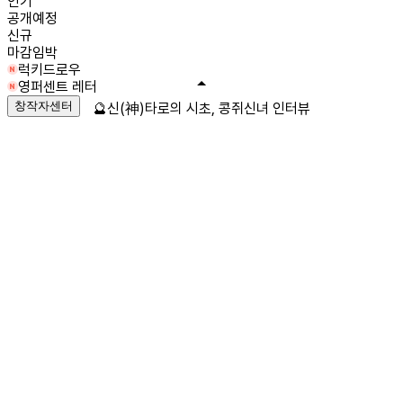
인기
공개예정
신규
마감임박
럭키드로우
영퍼센트 레터
창작자센터
🔮신(神)타로의 시초, 콩쥐신녀 인터뷰