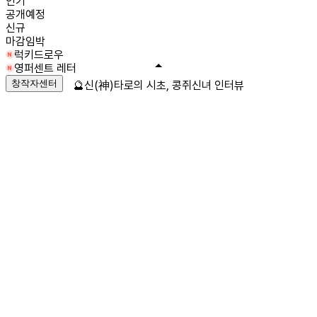
인기
공개예정
신규
마감임박
럭키드로우
영퍼센트 레터
창작자센터
🔮신(神)타로의 시초, 콩쥐신녀 인터뷰