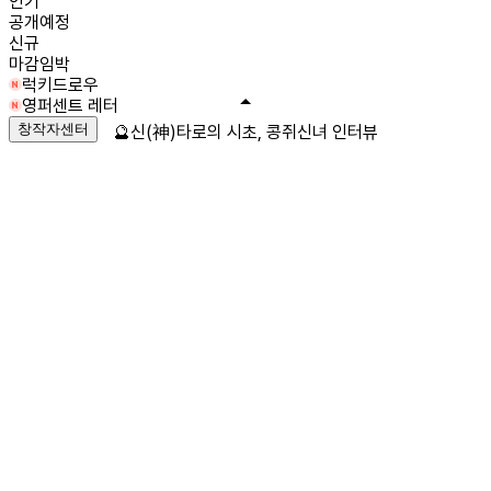
인기
공개예정
신규
마감임박
럭키드로우
영퍼센트 레터
창작자센터
🔮신(神)타로의 시초, 콩쥐신녀 인터뷰