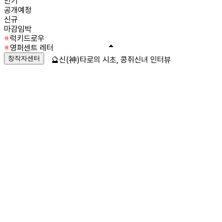
인기
공개예정
신규
마감임박
럭키드로우
영퍼센트 레터
창작자센터
🔮신(神)타로의 시초, 콩쥐신녀 인터뷰