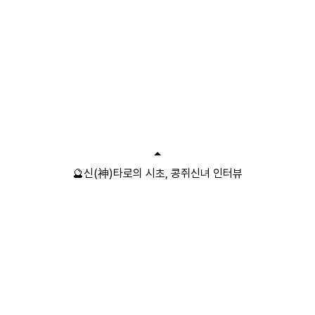
🔮신(神)타로의 시초, 콩쥐신녀 인터뷰