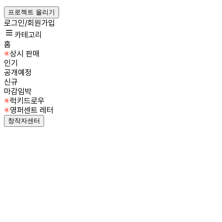
프로젝트 올리기
로그인/회원가입
카테고리
홈
상시 판매
인기
공개예정
신규
마감임박
럭키드로우
영퍼센트 레터
창작자센터