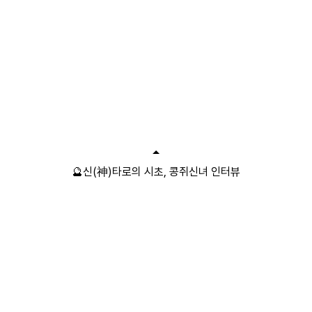
🔮신(神)타로의 시초, 콩쥐신녀 인터뷰