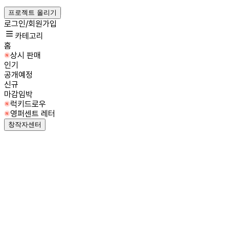
프로젝트 올리기
로그인/회원가입
카테고리
홈
상시 판매
인기
공개예정
신규
마감임박
럭키드로우
영퍼센트 레터
창작자센터