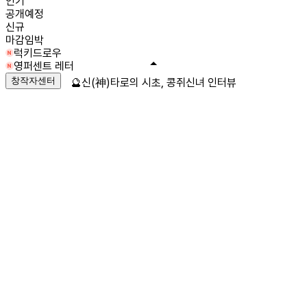
인기
공개예정
신규
마감임박
럭키드로우
영퍼센트 레터
창작자센터
🔮신(神)타로의 시초, 콩쥐신녀 인터뷰