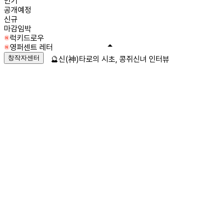
인기
공개예정
신규
마감임박
럭키드로우
영퍼센트 레터
창작자센터
🔮신(神)타로의 시초, 콩쥐신녀 인터뷰