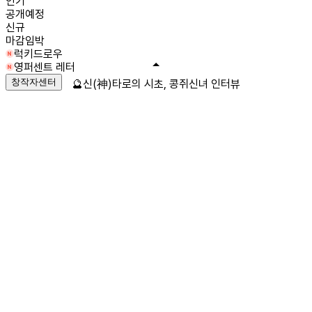
인기
공개예정
신규
마감임박
럭키드로우
영퍼센트 레터
창작자센터
🔮신(神)타로의 시초, 콩쥐신녀 인터뷰