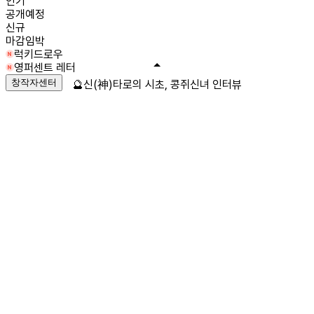
인기
공개예정
신규
마감임박
럭키드로우
영퍼센트 레터
창작자센터
🔮신(神)타로의 시초, 콩쥐신녀 인터뷰