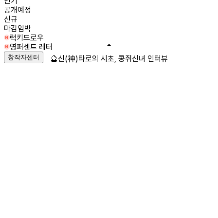
인기
공개예정
신규
마감임박
럭키드로우
영퍼센트 레터
창작자센터
🔮신(神)타로의 시초, 콩쥐신녀 인터뷰