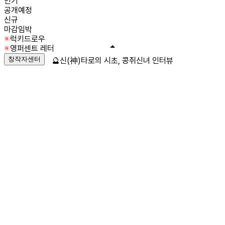
인기
공개예정
신규
마감임박
럭키드로우
영퍼센트 레터
창작자센터
🔮신(神)타로의 시초, 콩쥐신녀 인터뷰